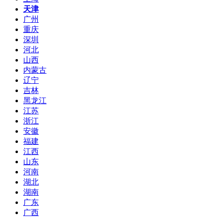
天津
广州
重庆
深圳
河北
山西
内蒙古
辽宁
吉林
黑龙江
江苏
浙江
安徽
福建
江西
山东
河南
湖北
湖南
广东
广西