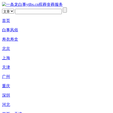
首页
白事风俗
寿衣寿盒
北京
上海
天津
广州
重庆
深圳
河北