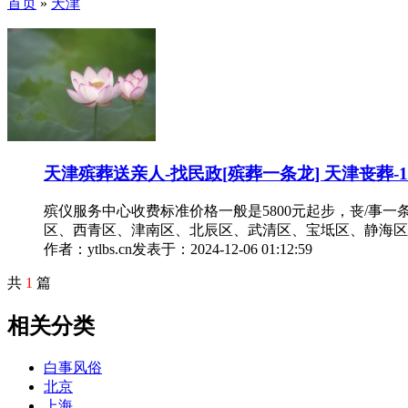
首页
»
天津
天津殡葬送亲人-找民政[殡葬一条龙] 天津丧葬-
殡仪服务中心收费标准价格一般是5800元起步，丧/事
区、西青区、津南区、北辰区、武清区、宝坻区、静海区
作者：ytlbs.cn
发表于：2024-12-06 01:12:59
共
1
篇
相关分类
白事风俗
北京
上海