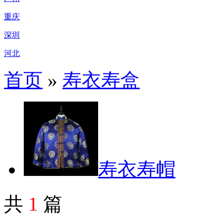
重庆
深圳
河北
首页
»
寿衣寿盒
寿衣寿帽
共
1
篇