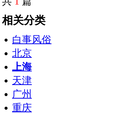
共
1
篇
相关分类
白事风俗
北京
上海
天津
广州
重庆