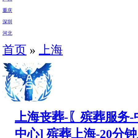
重庆
深圳
河北
首页
»
上海
上海丧葬-〖殡葬服务-
中心] 殡葬上海-20分钟