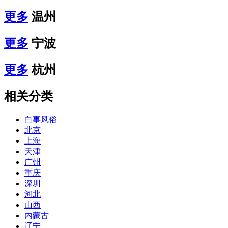
更多
温州
更多
宁波
更多
杭州
相关分类
白事风俗
北京
上海
天津
广州
重庆
深圳
河北
山西
内蒙古
辽宁