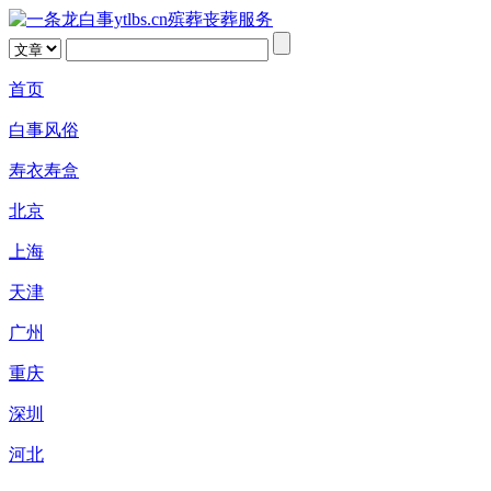
首页
白事风俗
寿衣寿盒
北京
上海
天津
广州
重庆
深圳
河北