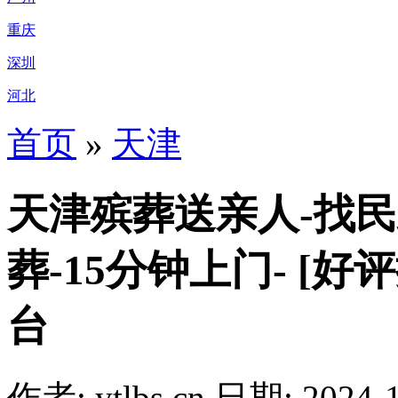
重庆
深圳
河北
首页
»
天津
天津殡葬送亲人-找民
葬-15分钟上门- [
台
作者: ytlbs.cn
日期: 2024-1