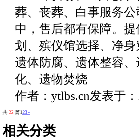
葬、丧葬、白事服务公
中，售后都有保障。提
划、殡仪馆选择、净身
遗体防腐、遗体整容、
化、遗物焚烧
作者：ytlbs.cn
发表于：202
共
22
篇
1
2
3
»
相关分类