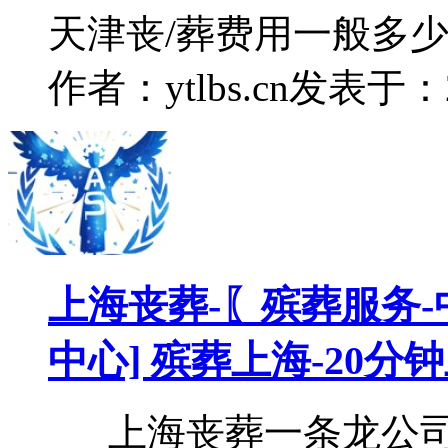
天津丧/葬费用一般多
作者：ytlbs.cn
发表于：202
上海丧葬-〖殡葬服务-
中心] 殡葬上海-20分钟
上海丧葬一条龙公司（ww